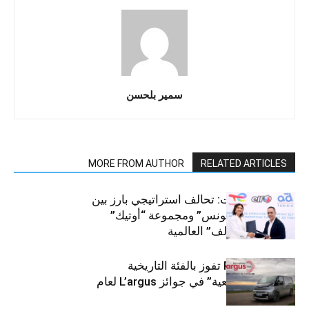
سمير بلحسن
MORE FROM AUTHOR
RELATED ARTICLES
قطاع السيارات: تحالف استراتيجي بارز بين
“توتال إنرجيز تونس” ومجموعة “أوتيك”
لتوزيع زيوت “إلف” العالمية
كيا PV5 Cargo تفوز بالفئة التاريخية
“للمركبات النفعية” في جوائز L’argus لعام
2026