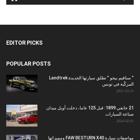
EDITOR PICKS
POPULAR POSTS
” ستافيم بيجو ” تطلق سيارتها الجديدة Landtrek
المركّبة في تونس
2021-03-21
21 جانفي 1899: قبل 125 عاما، دخلت أوبل ميدان
صناعة السيارات
2024-02-01
مواصفات سيارة FAW BESTURN X40 ومميزاتها