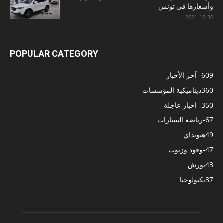
وأسعارها في تونس
2021-10-30
POPULAR CATEGORY
609
- آخر الأخبار
360
ديناميكية المؤسسات
350
- اخبار عاجلة
67
-رياضة السيارات
49
هيونداي
47
-وقود وزيوت
43
بورش
37
تكنولوجيا