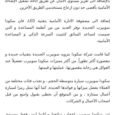
بالإضافة الى تعزيز مستوى الأمان عن طريق اتاحة تشغيل الإضاءة
الأمامية بأقصى حد دون ازعاج مستخدمي الطريق الآخرين.
إضافة الى مصفوفة الانارة الأمامية بتقنية LED، فان سكودا
سوبيرب الجديدة توفر العديد من من أنظمة المساعدة و التي
صممت لتساعد السائق كتثبيت السرعة الذكي و المساعدة
الأمامية.
كما قامت شركة سكودا بتزويد سوبيرب الجديدة بتقنيات جديدة و
مقصورة أكثر تطوراً. من أكثر مميزات سكودا سوبيرب تفضيلاً عند
العوائل هي رحابة مقصورتها، عمليتها و قيمتها.
سكودا سوبيرب سيارة متوسطة الحجم ، و تجذب فئات مختلفة من
العملاء بفضل ميزاتها و فوائدها العديدة. كما أنها تمثل رمزا لسيارة
أعمال ممتازة ، و من المتوقع أن تحظى بقبول واسع من قبل
اصحاب الأعمال و الشركات.
تثير سكودا سوبيرب إعجاب سائقها وركابها ليس فقط بمستوى