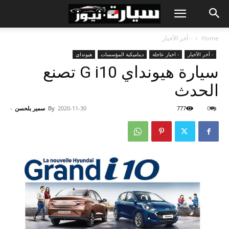
Home
- آخر الأخبار
- آخر الأخبار
- اخبار عاجلة
ديناميكية المؤسسات
هيونداي
سيارة هيونداي G i10 تصنع
الحدث
0
777
2020-11-30
By
سمير بلحسن
-