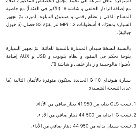
المتوفرة بناقل سرعة آلي تجمع مجمل الخصائص المذكورة أعلاه
مع إضافة الرادار الخلفي و شاشة 8” (الأكبر في الفئة أ) مع خاصية
المفتاح الذكي و نظام رقمي و صندوق التابلوه المبرد. تمّ تجهيز
السيارة بمحرّك 4 أسطوانات MPi 1.2 لتر بقوّة 83 حصان (5 خيول
جبائية).
بالنسبة لنسخة سيدان الممتازة بالنسبة للعائلة، تمّ تجهيز السيارة
بلوحة تحكم في المقود و نظام بلوتوث و USB و AUX إضافة
لأضواء هالوجينية و رادار خلفي و شاشة 8”.
سيارة هيونداي G i10 الجديدة ستكون متوفرة بالأثمان التالية (ما
عدى النسخة الشعبية):
نسخة GLS بداية من 950 41 دينار صافي من الأداء.
نسخة HG بداية من 500 44 دينار صافي من الأداء.
نسخة سيدان بداية من 950 44 دينار صافي من الأداء.