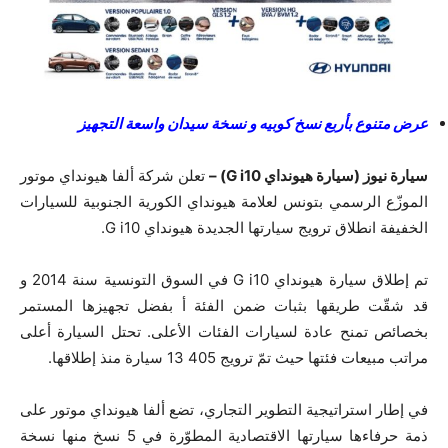
عرض متنوع بأربع نسخ كوبيه و نسخة سيدان واسعة التجهيز
سيارة نيوز (سيارة هيونداي G i10) –
تعلن شركة ألفا هيونداي موتور
الموزّع الرسمي بتونس لعلامة هيونداي الكورية الجنوبية للسيارات
الخفيفة انطلاق ترويج سيارتها الجديدة هيونداي G i10.
تم إطلاق سيارة هيونداي G i10 في السوق التونسية سنة 2014 و
قد شقّت طريقها بثبات ضمن الفئة أ بفضل تجهيزها المستمر
بخصائص تمنح عادة لسيارات الفئات الأعلى. تحتل السيارة أعلى
مراتب مبيعات فئتها حيث تمّ ترويج 405 13 سيارة منذ إطلاقها.
في إطار استراتيجية التطوير التجاري، تضع ألفا هيونداي موتور على
ذمة حرفاءها سيارتها الاقتصادية المطوّرة في 5 نسخ منها نسخة