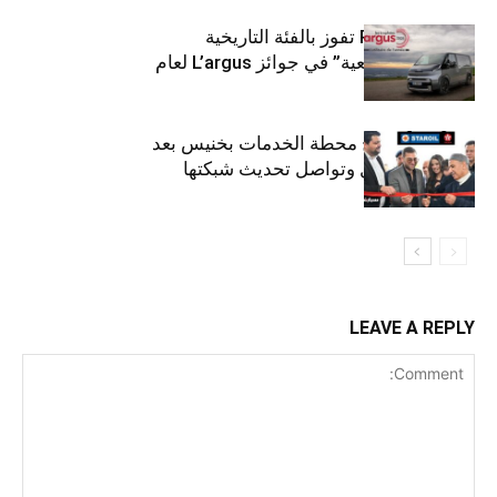
كيا PV5 Cargo تفوز بالفئة التاريخية
“للمركبات النفعية” في جوائز L’argus لعام
2026
ستارأويل تفتتح محطة الخدمات بخنيس بعد
تجديدهابالكامل وتواصل تحديث شبكتها
LEAVE A REPLY