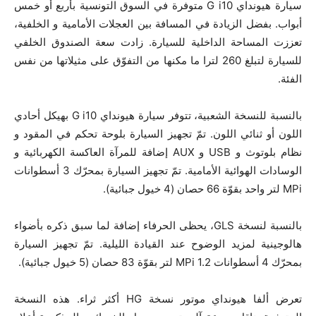
سيارة هيونداي G i10 متوفرة في السوق التونسية بأربع أو خمس
أبواب. بفضل الزيادة في المسافة بين العجلات الأمامية و الخلفية،
تعززت المساحة الداخلية للسيارة. زادت سعة الصندوق الخلفي
للسيارة لتبلغ 260 لترا ما مكنها من التفوّق على مثيلاتها من نفس
الفئة.
بالنسبة للنسخة الشعبية، تتوفر سيارة هيونداي G i10 بهيكل أحادي
اللون أو ثنائي اللون. تمّ تجهيز السيارة بلوحة تحكم في المقود و
نظام بلوتوث و USB و AUX إضافة للمرآة العاكسة الكهربائية و
الوسادات الهوائية الأمامية. تمّ تجهيز السيارة بمحرّك 3 أسطوانات
MPi لتر واحد بقوّة 66 حصان (4 خيول جبائية).
بالنسبة لنسخة GLS، يحظى الحرفاء إضافة لما سبق ذكره بأضواء
هالوجينية لمزيد الوضوح عند القيادة الليلية. تمّ تجهيز السيارة
بمحرّك 4 أسطوانات MPi 1.2 لتر بقوّة 83 حصان (5 خيول جبائية).
تعرض ألفا هيونداي موتور نسخة HG أكثر ثراء. هذه النسخة