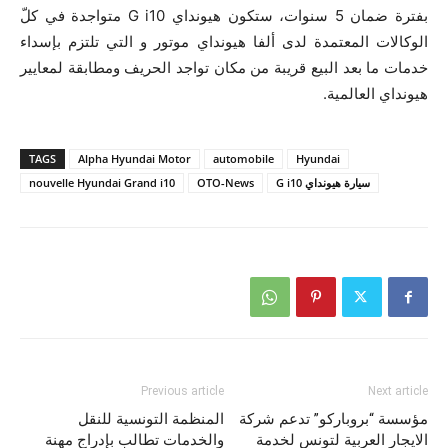
بفترة ضمان 5 سنوات، ستكون هيونداي G i10 متواجدة في كلّ
الوكالات المعتمدة لدى ألفا هيونداي موتور و التي تلتزم بإسداء
خدمات ما بعد البيع قريبة من مكان تواجد الحريف ومطابقة لمعايير
هيونداي العالمية.
TAGS
Alpha Hyundai Motor
automobile
Hyundai
سيارة هيونداي G i10
OTO-News
nouvelle Hyundai Grand i10
Previous article
Next article
مؤسسة “بروباركو” تدعم شركة
المنظمة التونسية للنقل
الايجار العربية لتونس لخدمة
والخدمات تطالب بإدراج مهنة