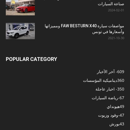
صناعة السيارات
2024-02-01
مواصفات سيارة FAW BESTURN X40 ومميزاتها
وأسعارها في تونس
2021-10-30
POPULAR CATEGORY
609
- آخر الأخبار
360
ديناميكية المؤسسات
350
- اخبار عاجلة
67
-رياضة السيارات
49
هيونداي
47
-وقود وزيوت
43
بورش