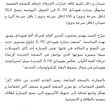
سيدان و ذلك لتلبية كافة خيارات الحرفاء. إضافة للنسخة الشعبية،
ستتوفّر سيارة هيونداي G i10 في السوق التونسية بنسخ GLS
(ناقل سرعة يدوي) و HG (ناقل سرعة يدوي / ناقل سرعة آلي) و
سيدان (ناقل سرعة يدوي).
صرّح السيد مهدي محجوب المدير العام لشركة ألفا هيونداي موتور
بهذه المناسبة: “تستعد سيارة هيونداي G i10 لبلوغ مستوى جديد
من النضج و المكانة في فئتها. تعتبر السيارة أحد أكثر الموديلات
مبيعا متميزة بتنوعها الذي تواصل في النسخة الجديدة لإرضاء
حرفاء الفئة الأولى. تعكس هيونداي G i10 الجديدة بتميّز استراتيجية
هيونداي في مجال تبسيط النفاذ للتكنولوجيات الحديثة.”
بالمقارنة بالنسخة السابقة، يتميز القادم الجديد من عائلة “إي”
بأفضل المقاسات. تمّ تعزيز المنصة البصرية بسقف أكثر انخفاضا و
هيكل واسع إضافة إلى جنوط الألمنيوم التي تمنح السيارة إطلالة
مفعمة بالطاقة و الانسيابية.