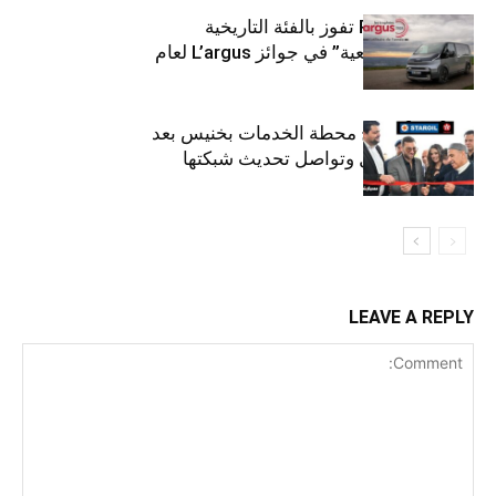
كيا PV5 Cargo تفوز بالفئة التاريخية
“للمركبات النفعية” في جوائز L’argus لعام
2026
ستارأويل تفتتح محطة الخدمات بخنيس بعد
تجديدهابالكامل وتواصل تحديث شبكتها
LEAVE A REPLY