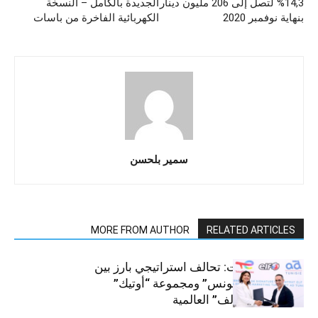
14,3% لتصل إلى 206 مليون دينار
الجديدة بالكامل – النسخة
بنهاية نوفمبر 2020
الكهربائية الفاخرة من باسات
سمير بلحسن
MORE FROM AUTHOR
RELATED ARTICLES
قطاع السيارات: تحالف استراتيجي بارز بين
“توتال إنرجيز تونس” ومجموعة “أوتيك”
لتوزيع زيوت “إلف” العالمية