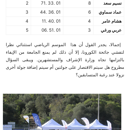
نسيم سعد
8
01 .33 .71
2
عماد سماوي
6
01 .36 .44
3
هشام عامر
4
01 .40 .11
4
عربي ورغي
3
01 .51 .06
5
إجمالا، يجدر القول أن هذا الموسم الرياضي استثنائي نظرا
لتفشي جائحة الكورونا، إلا أن ذلك لم يمنع الجامعة من الإيفاء
بالتزامها تجاه وزارة الإشراف والمستشهرين. ويبقى السؤال
مطروح هل سيتم الاقتصار على جولتين أم سيتم إضافة جولة أخرى
نزولا عند رغبة المتسابقين؟