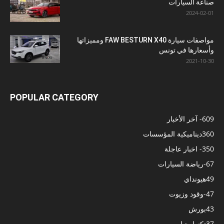
صناعة السيارات
2024-02-01
مواصفات سيارة FAW BESTURN X40 ومميزاتها
وأسعارها في تونس
2021-10-30
POPULAR CATEGORY
609
- آخر الأخبار
360
ديناميكية المؤسسات
350
- اخبار عاجلة
67
-رياضة السيارات
49
هيونداي
47
-وقود وزيوت
43
بورش
37
تكنولوجيا