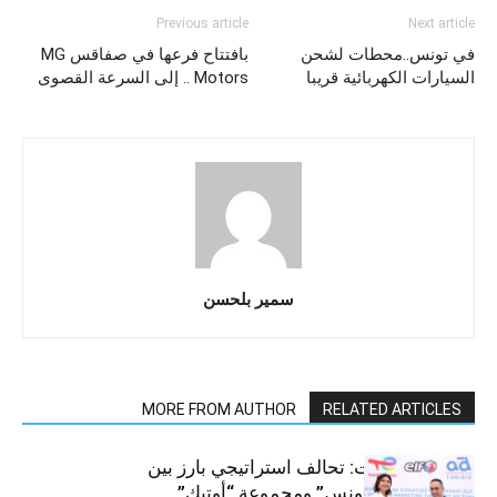
Previous article
Next article
في تونس..محطات لشحن
بافتتاح فرعها في صفاقس MG
السيارات الكهربائية قريبا
Motors .. إلى السرعة القصوى
سمير بلحسن
MORE FROM AUTHOR
RELATED ARTICLES
قطاع السيارات: تحالف استراتيجي بارز بين
“توتال إنرجيز تونس” ومجموعة “أوتيك”