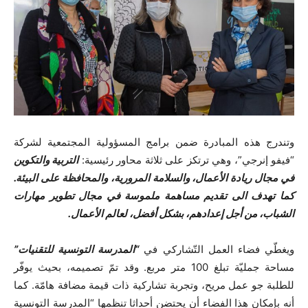
وتندرج هذه المبادرة ضمن برامج المسؤولية المجتمعية لشركة
“فيفو إنرجي”، وهي ترتكز على ثلاثة محاور رئيسية:
التربية والتكوين
في مجال ريادة الأعمال، والسلامة المرورية، والمحافظة على البيئة.
كما تهدف الى تقديم مساهمة ملموسة في مجال تطوير مهارات
الشباب، من أجل إعدادهم، بشكل أفضل، لعالم الأعمال.
ويغطّي فضاء العمل التّشاركي في
“المدرسة التونسية للتقنيات”
مساحة جمليّة تبلغ 100 متر مربع. وقد تمّ تصميمه، بحيث يوفّر
للطلبة جو عمل مريح، وتجربة تشاركية ذات قيمة مضافة هامّة. كما
أنه بإمكان هذا الفضاء أن يحتضن أحداثا تنظمها “المدرسة التونسية