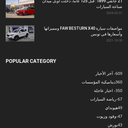
21 جانفي 1899: قبل 125 عاما، دخلت أوبل ميدان
صناعة السيارات
2024-02-01
مواصفات سيارة FAW BESTURN X40 ومميزاتها
وأسعارها في تونس
2021-10-30
POPULAR CATEGORY
609
- آخر الأخبار
360
ديناميكية المؤسسات
350
- اخبار عاجلة
67
-رياضة السيارات
49
هيونداي
47
-وقود وزيوت
43
بورش