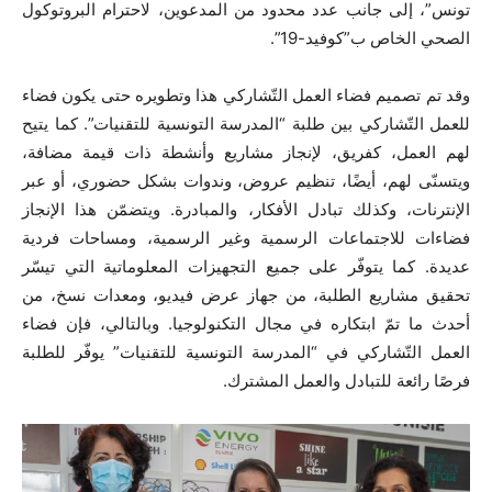
تونس”، إلى جانب عدد محدود من المدعوين، لاحترام البروتوكول
الصحي الخاص ب”كوفيد-19”.
وقد تم تصميم فضاء العمل التّشاركي هذا وتطويره حتى يكون فضاء
للعمل التّشاركي بين طلبة “المدرسة التونسية للتقنيات”. كما يتيح
لهم العمل، كفريق، لإنجاز مشاريع وأنشطة ذات قيمة مضافة،
ويتسنّى لهم، أيضًا، تنظيم عروض، وندوات بشكل حضوري، أو عبر
الإنترنات، وكذلك تبادل الأفكار، والمبادرة. ويتضمّن هذا الإنجاز
فضاءات للاجتماعات الرسمية وغير الرسمية، ومساحات فردية
عديدة. كما يتوفّر على جميع التجهيزات المعلوماتية التي تيسّر
تحقيق مشاريع الطلبة، من جهاز عرض فيديو، ومعدات نسخ، من
أحدث ما تمّ ابتكاره في مجال التكنولوجيا. وبالتالي، فإن فضاء
العمل التّشاركي في “المدرسة التونسية للتقنيات” يوفّر للطلبة
فرصًا رائعة للتبادل والعمل المشترك.