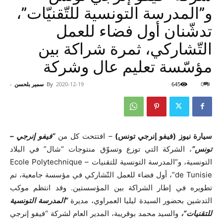
و”المدرسة التونسية للتّقنيّات”،
تدشّنان أول فضاء للعمل
التّشاركي، ثمرة شراكة بين
مؤسّسة تعليم عال وشركة
0
645
2020-12-19
By
سمير بلحسن
-
سيارة نيوز (فيفو إنرجي تونس)
– افتتحت كل من
“فيفو إنرجي –
تونس”
، الشركة التي توزع وتسوّق منتوجات “شال” في البلاد
التونسية، و”المدرسة التونسية للتقنيات – Ecole Polytechnique
de Tunisie”، أول فضاء للعمل التّشاركي في مؤسسة جامعية، تم
تطويره في إطار الشراكة بين المؤسستين. وقد انتظم موكب
التدشين بحضور السيدة ليليا العمراوي، مديرة
“المدرسة التونسية
للتقنيات”،
والسيد محمد بوقريبة، المدير العام لشركة “فيفو إنرجي