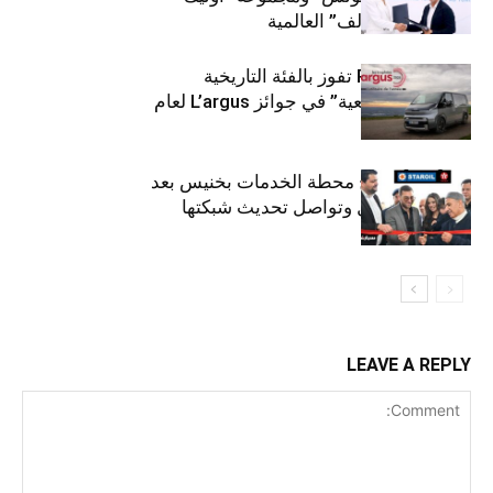
لتوزيع زيوت “إلف” العالمية
كيا PV5 Cargo تفوز بالفئة التاريخية
“للمركبات النفعية” في جوائز L’argus لعام
2026
ستارأويل تفتتح محطة الخدمات بخنيس بعد
تجديدهابالكامل وتواصل تحديث شبكتها
LEAVE A REPLY