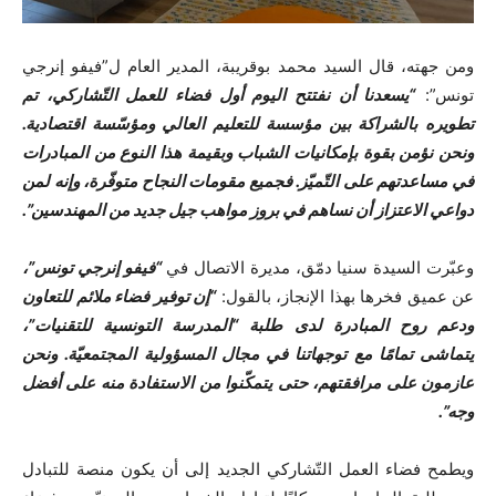
ومن جهته، قال السيد محمد بوقريبة، المدير العام ل”فيفو إنرجي
تونس”:
“يسعدنا أن نفتتح اليوم أول فضاء للعمل التّشاركي، تم
تطويره بالشراكة بين مؤسسة للتعليم العالي ومؤسّسة اقتصادية.
ونحن نؤمن بقوة بإمكانيات الشباب وبقيمة هذا النوع من المبادرات
في مساعدتهم على التّميّز. فجميع مقومات النجاح متوفّرة، وإنه لمن
دواعي الاعتزاز أن نساهم في بروز مواهب جيل جديد من المهندسين”.
وعبّرت السيدة سنيا دمّق، مديرة الاتصال في
“فيفو إنرجي تونس”،
عن عميق فخرها بهذا الإنجاز، بالقول:
“إن توفير فضاء ملائم للتعاون
ودعم روح المبادرة لدى طلبة “المدرسة التونسية للتقنيات”،
يتماشى تمامًا مع توجهاتنا في مجال المسؤولية المجتمعيّة. ونحن
عازمون على مرافقتهم، حتى يتمكّنوا من الاستفادة منه على أفضل
وجه”.
ويطمح فضاء العمل التّشاركي الجديد إلى أن يكون منصة للتبادل