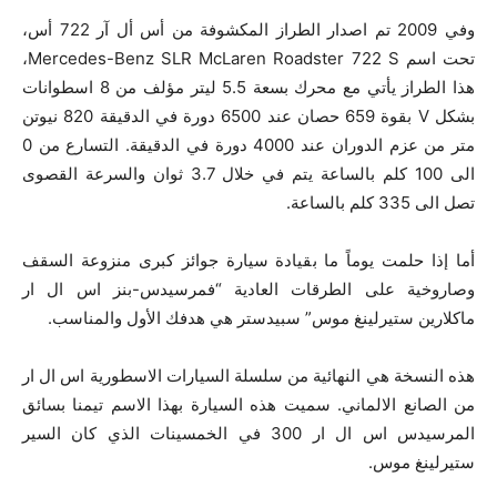
وفي 2009 تم اصدار الطراز المكشوفة من أس أل آر 722 أس،
تحت اسم
Mercedes-Benz
SLR McLaren Roadster 722 S،
هذا الطراز يأتي مع محرك بسعة 5.5 ليتر مؤلف من 8 اسطوانات
بشكل V بقوة 659 حصان عند 6500 دورة في الدقيقة 820 نيوتن
متر من عزم الدوران عند 4000 دورة في الدقيقة. التسارع من 0
الى 100 كلم بالساعة يتم في خلال 3.7 ثوان والسرعة القصوى
تصل الى 335 كلم بالساعة.
أما إذا حلمت يوماً ما بقيادة سيارة جوائز كبرى منزوعة السقف
وصاروخية على الطرقات العادية “فمرسيدس-بنز اس ال ار
ماكلارين ستيرلينغ موس” سبيدستر هي هدفك الأول والمناسب.
هذه النسخة هي النهائية من سلسلة السيارات الاسطورية اس ال ار
من الصانع الالماني. سميت هذه السيارة بهذا الاسم تيمنا بسائق
المرسيدس اس ال ار 300 في الخمسينات الذي كان السير
ستيرلينغ موس.