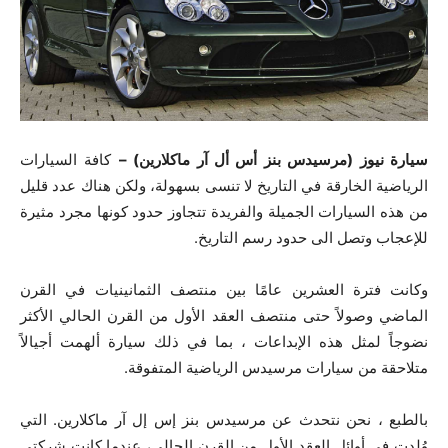
سيارة نيوز (مرسيدس بنز أس أل آر ماكلارين) –
كافة السيارات
الرياضية الخارقة في التاريخ لا تنسى بسهولة، ولكن هناك عدد قليل
من هذه السيارات الجميلة والفريدة تتجاوز حدود كونها مجرد مثيرة
للإعجاب وتصل الى حدود رسم التاريخ.
وكانت فترة العشرين عامًا بين منتصف الثمانينيات في القرن
الماضي وصولاً حتى منتصف العقد الأول من القرن الحالي الأكثر
نضوجاً لمثل هذه الإبداعات ، بما في ذلك سيارة ألهمت أجيالاً
متلاحقة من سيارات مرسيدس الرياضية المتفوقة.
بالطبع ، نحن نتحدث عن مرسيدس بنز إس إل آر ماكلارين. التي
وُلدت في أوائل العقد الأول من القرن الحالي، عندما كانت شركتي