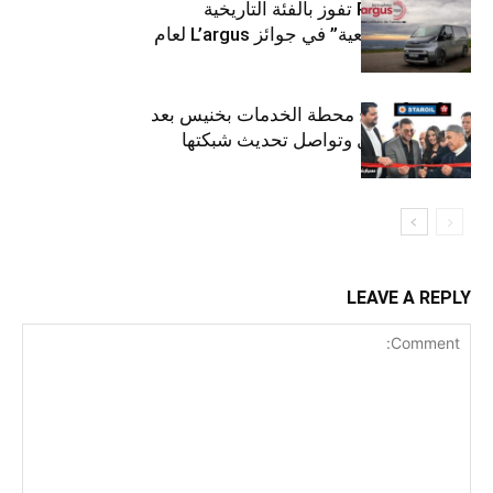
كيا PV5 Cargo تفوز بالفئة التاريخية
“للمركبات النفعية” في جوائز L’argus لعام
2026
ستارأويل تفتتح محطة الخدمات بخنيس بعد
تجديدهابالكامل وتواصل تحديث شبكتها
LEAVE A REPLY