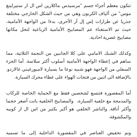
تتكون معظم أجزاء جسم “مرسيدس ماكلارين اس ال ار ستيرلينغ
موس” من ألياف الكربون وهي من حيث الشكل الخارجي مختلفة
جذريا عن طرازات إس إل آر الأخرى، بدءا من الواجهة الأمامية،
حيث تم الاستغناء عم المصابيح الأمامية الرباعية لتحل مكانها
مصابيح عصرية احادية.
وكذلك الشبك الامامي على كلا الجانبين من النجمة الثلاثية، مما
ساهم في إعطاء الواجهة الأمامية أسلوب أكثر سلاسة. أما الجزء
السفلي من الواجهة فهو شبيه نوعا ما بسيارة لامبورغيني غالاردو.
بالإضافة الى اثنين من فتحات الهواء على غطاء محرك السيارة.
أما المقصورة فتتسع لشخصين فقط مع الحماية الخاصة للركاب
والمدمجة مع خلفية السيارة، والمصابيح الخلفية باتت أصغر حجما
وأكثر أناقة. والناشر الخلفي هو أكبر بكثير من اس ال ار كوبيه
والمكشوفة.
وتم تخفيض العناصر في المقصورة الداخلية إلى ما تسميه