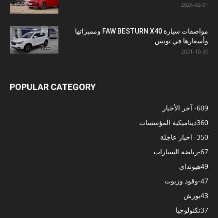
2024-02-01
مواصفات سيارة FAW BESTURN X40 ومميزاتها
وأسعارها في تونس
2021-10-30
POPULAR CATEGORY
609
- آخر الأخبار
360
ديناميكية المؤسسات
350
- اخبار عاجلة
67
-رياضة السيارات
49
هيونداي
47
-وقود وزيوت
43
بورش
37
تكنولوجيا