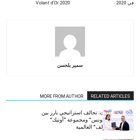
في 2020
Volant d’Or 2020
سمير بلحسن
MORE FROM AUTHOR
RELATED ARTICLES
قطاع السيارات: تحالف استراتيجي بارز بين
“توتال إنرجيز تونس” ومجموعة “أوتيك”
لتوزيع زيوت “إلف” العالمية