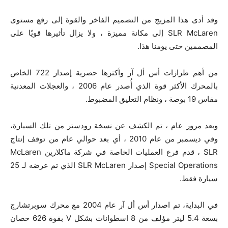
وقد أدى هذا المزيج من التصميم الفاخر والقوة إلى رفع مستوى
SLR McLaren إلى مكانة مميزة ، ولا يزال تأثيرها قويًا على
المصممين حتى يومنا هذا.
من أهم طرازات أس أل آر وأكثرها حصرية إصدار 722 الخاص
بالمحرك الأكثر قوة الذي أُصدر عام 2006 ، والعجلات المعدنية
مقاس 19 بوصة ، ونظام التعليق المضبوط.
وبعد مرور عام ، تم الكشف عن نسخة رودستر من تلك السيارة،
وفي ديسمبر من عام 2010 ، أي بعد حوالي عام من توقف إنتاج
SLR ، قدم فرع العمليات الخاصة في شركة ماكلارين McLaren
Special Operations إصدار SLR McLaren الذي تم عرضه لـ 25
سيارة فقط.
في البداية، تم اصدار أس أل آر عام 2004 مع محرك سوبرتشارج
بسعة 5.4 ليتر مؤلف من 8 اسطوانات بشكل V بقوة 626 حصان