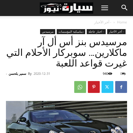
Home
- آخر الأخبار
- آخر الأخبار
- اخبار عاجلة
ديناميكية المؤسسات
مرسيدس
مرسيدس بنز أس أل آر
ماكلارين… سوبركار الأحلام التي
غيرت قواعد اللعبة
0
940
2020-12-31
By
سمير بلحسن
-