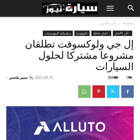
Home
- آخر الأخبار
- آخر الأخبار
- اخبار عاجلة
تكنولوجيا
ديناميكية المؤسسات
إل جي ولوكسوفت تطلقان
مشروعا مشتركا لحلول
السيارات
0
809
2021-03-15
By
سمير بلحسن
-