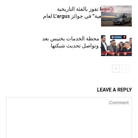
كيا PV5 Cargo تفوز بالفئة التاريخية
“للمركبات النفعية” في جوائز L’argus لعام
2026
ستارأويل تفتتح محطة الخدمات بخنيس بعد
تجديدهابالكامل وتواصل تحديث شبكتها
LEAVE A REPLY