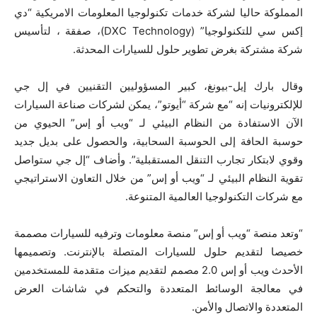
المملوكة حاليا لشركة خدمات تكنولوجيا المعلومات الامريكية “دي
إكس سي للتكنولوجيا” (DXC Technology)، صفقة ، لتأسيس
شركة مشتركة بغرض تطوير حلول للسيارات المحدثة.
وقال بارك إيل-بيونغ، كبير المسؤوليين التقنيين في إل جي
للإلكترونيات إنه “مع شركة “أيوتو”، يمكن لشركات صناعة السيارات
الآن الاستفادة من النظام البيئي لـ “ويب أو إس” الحيوي من
حوسبة الحافة إلى الحوسبة السحابية، والحصول على بديل جديد
وقوي لابتكار تجارب التنقل المستقبلية”. وأضاف “إل جي ستواصل
تقوية النظام البيئي لـ “ويب أو إس” من خلال التعاون الاستراتيجي
مع شركات التكنولوجيا العالمية المتنوعة.
“وتعد منصة “ويب أو إس” منصة معلومات وترفيه للسيارات مصممة
خصيصا لتقديم حلول للسيارات المتصلة بالإنترنت. وتصميمها
الأحدث ويب أو إس 2.0 مصمم لتقديم ميزات متقدمة للمستخدمين
في معالجة الوسائط المتعددة والتحكم في شاشات العرض
المتعددة والاتصال والأمن.