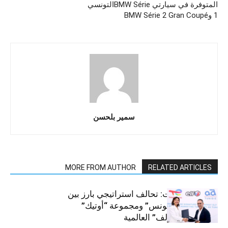
المتوفرة في سيارتي BMW Série
التونسي
1 وBMW Série 2 Gran Coupé
سمير بلحسن
MORE FROM AUTHOR
RELATED ARTICLES
قطاع السيارات: تحالف استراتيجي بارز بين
“توتال إنرجيز تونس” ومجموعة “أوتيك”
لتوزيع زيوت “إلف” العالمية