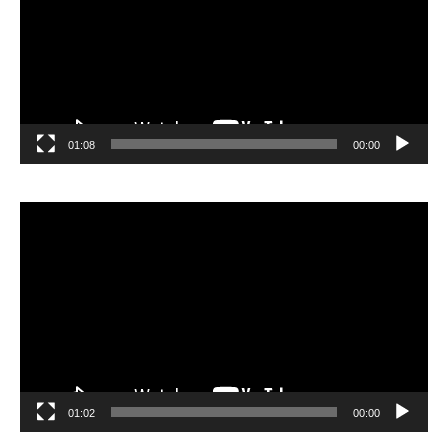
01:08
00:00
مشغل
الفيديو
01:02
00:00