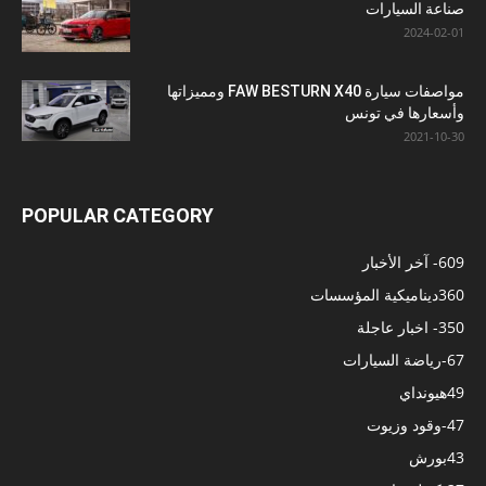
صناعة السيارات
2024-02-01
مواصفات سيارة FAW BESTURN X40 ومميزاتها
وأسعارها في تونس
2021-10-30
POPULAR CATEGORY
609
- آخر الأخبار
360
ديناميكية المؤسسات
350
- اخبار عاجلة
67
-رياضة السيارات
49
هيونداي
47
-وقود وزيوت
43
بورش