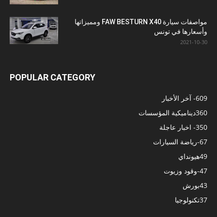
مواصفات سيارة FAW BESTURN X40 ومميزاتها
وأسعارها في تونس
2021-10-30
POPULAR CATEGORY
609
- آخر الأخبار
360
ديناميكية المؤسسات
350
- اخبار عاجلة
67
-رياضة السيارات
49
هيونداي
47
-وقود وزيوت
43
بورش
37
تكنولوجيا