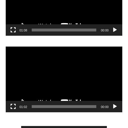
01:08
00:00
مشغل
الفيديو
01:02
00:00