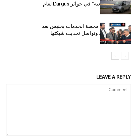
“للمركبات النفعية” في جوائز L’argus لعام
2026
ستارأويل تفتتح محطة الخدمات بخنيس بعد
تجديدهابالكامل وتواصل تحديث شبكتها
LEAVE A REPLY