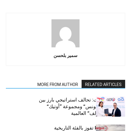
سمير بلحسن
MORE FROM AUTHOR
RELATED ARTICLES
قطاع السيارات: تحالف استراتيجي بارز بين
“توتال إنرجيز تونس” ومجموعة “أوتيك”
لتوزيع زيوت “إلف” العالمية
كيا PV5 Cargo تفوز بالفئة التاريخية