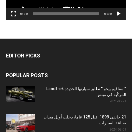
01:08
00:00
EDITOR PICKS
POPULAR POSTS
” ستافيم بيجو ” تطلق سيارتها الجديدة Landtrek
المركّبة في تونس
2021-03-21
21 جانفي 1899: قبل 125 عاما، دخلت أوبل ميدان
صناعة السيارات
2024-02-01