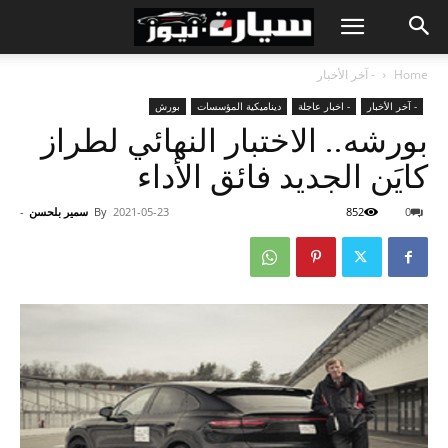
Home
- آخر الأخبار
- آخر الأخبار
- اخبار عاجلة
ديناميكية المؤسسات
بورش
بورشه.. الاختبار النهائي لطراز
كايَن الجديد فائق الأداء
0
852
2021-05-23
By
سمير بلحسن
-