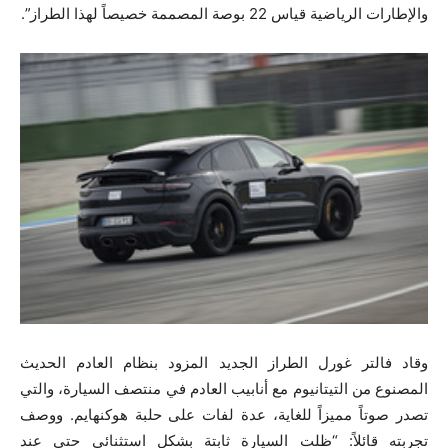
والإطارات الرياضية قياس ‎22 بوصة المصممة خصيصاً لهذا الطراز”‏.
وقاد فالتر غورل الطراز الجديد المزود بنظام العادم الحديث
المصنوع من التيتانيوم مع أنابيب العادم في منتصف السيارة، والتي
تصدر صوتاً مميزاً للغاية، عدة لفات على حلبة هوكنهايم. ووصف
تجربته قائلاً: “ظلت السيارة ثابتة بشكل استثنائي حتى عند