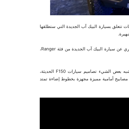
ت تتعلق بسيارة البيك آب الجديدة التي ستطلقها
وتبعا لأحدث التسريبات فإن فورد ستكشف في 24 نوفمر الجاري عن سيارة البيك آب الجديدة من فئة Ranger،
وبينت الصور المسربة لهذه السيارة أن تصميمها الخارجي يشبه بعض الشيء تصاميم سيارات F150 الحديثة،
مصابيح أمامية مميزة مجهزة بخطوط إضاءة تمتد