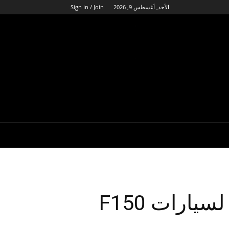
الأحد, أغسطس 9, 2026
Sign in / Join
فورد تطلق منافسا قويا لسيارات F150