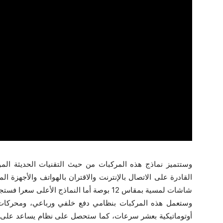
وستتميز نماذج هذه المركبات من حيث التقنيات الحديثة المو
القادرة على الاتصال بالإنترنت والاقتران بالهواتف والأجهزة ا
شاشات لمسية بمقاس 12 بوصة أما النماذج الأعلى سعرا فستجهز بشاشات لمسية متطورة بمقاس 15.5 بوصة.
أوتوماتيكية بعشر سرعات، كما ستحصل على نظام يساعد على ا