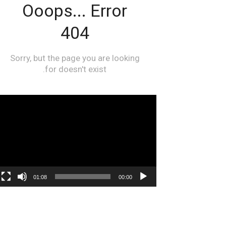
مشغل
الفيديو
01:08
00:00