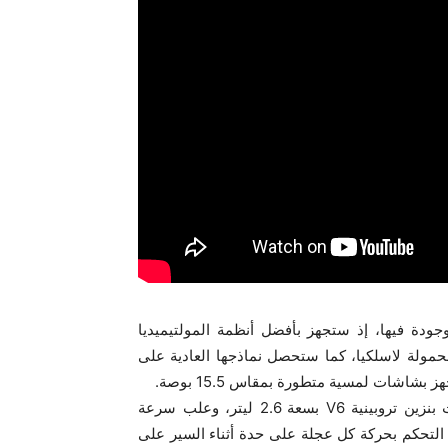
جودة فيها، إذ ستجهز بأفضل أنظمة المولتيميديا
لمحمولة لاسلكيا، كما ستحصل نماذجها العادية على
وستعمل هذه المركبات بنظامي دفع خلفي ورباعي، ومحركات بنزين تروبينية V6 بسعة 2.6 ليتر، وعلب سرعة
لتحكم بحركة كل عجلة على حدة أثناء السير على