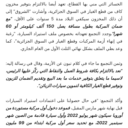
الخسائر التي مني بها القطاع، تعهد أيضا بالالتزام بتوفير مخزون
كاف من قطع الغيار في السوق الجزائرية، وأشارت “الشروق” إلى
أن ذلك المخزون سيكفي البلاد مدة 5 سنوات على الأقل،
“مع
ضمان المركبة بطول مسافة يصل 150 ألف كيلومتر أو 60
شهرا”.
وجدد التجمع تعهداته بخصوص ملف استيراد السيارة، “رغبة
في إنهاء أزمة المركبات وقطع الغيار في السوق الجزائرية”، كما
وعد بطي الملف بشكل نهائي الثلث الأول من العام الجاري.
وثمن التجمع ما جاء في كلام تبون عن الأزمة، وقال في رسالة إليه:
“نعد بالالتزام بكافة شروط العمل والنقاط التي ركّز عليها الرئيس،
لاسيما ما يتعلق بتوفير خدمات ما بعد البيع وتقديم الضمان للزبون
وتوفير قطع الغيار الكافية لتموين سيارات الزبائن”.
وأكد التجمع: “في حال حصولنا على اعتمادات استيراد السيارات
قبل نهاية شهر مارس المقبل،
فموعد دخول أول مركبة مستوردة من
أوروبا سيكون شهر يوليو 2022 وأول سيارة قادمة من الصين شهر
سبتمبر 2022، مع تحديد سعر أول مركبة ابتداء من 99 مليون