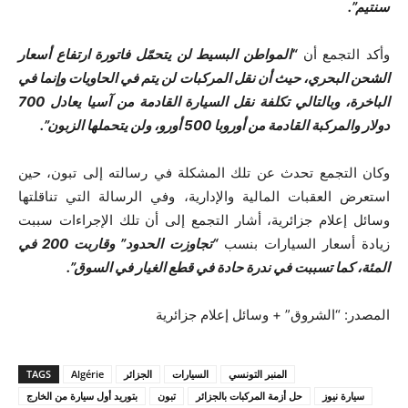
سنتيم”.
وأكد التجمع أن
“المواطن البسيط لن يتحمّل فاتورة ارتفاع أسعار
الشحن البحري، حيث أن نقل المركبات لن يتم في الحاويات وإنما في
الباخرة، وبالتالي تكلفة نقل السيارة القادمة من آسيا يعادل 700
دولار والمركبة القادمة من أوروبا 500 أورو، ولن يتحملها الزبون”.
وكان التجمع تحدث عن تلك المشكلة في رسالته إلى تبون، حين
استعرض العقبات المالية والإدارية، وفي الرسالة التي تناقلتها
وسائل إعلام جزائرية، أشار التجمع إلى أن تلك الإجراءات سببت
زيادة أسعار السيارات بنسب
“تجاوزت الحدود” وقاربت 200 في
المئة، كما تسببت في ندرة حادة في قطع الغيار في السوق”.
المصدر: “الشروق” + وسائل إعلام جزائرية
المنبر التونسي
السيارات
الجزائر
Algérie
TAGS
سيارة نيوز
حل أزمة المركبات بالجزائر
تبون
بتوريد أول سيارة من الخارج