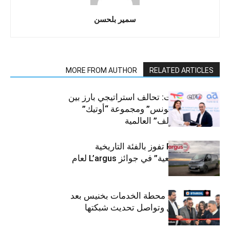
سمير بلحسن
MORE FROM AUTHOR
RELATED ARTICLES
قطاع السيارات: تحالف استراتيجي بارز بين
“توتال إنرجيز تونس” ومجموعة “أوتيك”
لتوزيع زيوت “إلف” العالمية
كيا PV5 Cargo تفوز بالفئة التاريخية
“للمركبات النفعية” في جوائز L’argus لعام
2026
ستارأويل تفتتح محطة الخدمات بخنيس بعد
تجديدهابالكامل وتواصل تحديث شبكتها