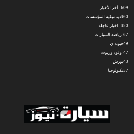
609
- آخر الأخبار
360
ديناميكية المؤسسات
350
- اخبار عاجلة
67
-رياضة السيارات
49
هيونداي
47
-وقود وزيوت
43
بورش
37
تكنولوجيا