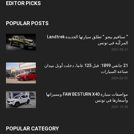
EDITOR PICKS
POPULAR POSTS
” ستافيم بيجو ” تطلق سيارتها الجديدة Landtrek
المركّبة في تونس
2021-03-21
21 جانفي 1899: قبل 125 عاما، دخلت أوبل ميدان
صناعة السيارات
2024-02-01
مواصفات سيارة FAW BESTURN X40 ومميزاتها
وأسعارها في تونس
2021-10-30
POPULAR CATEGORY