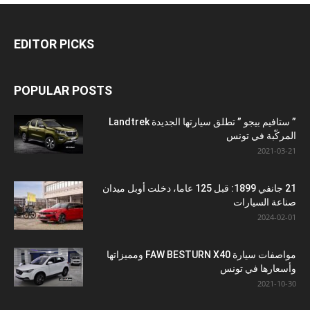
EDITOR PICKS
POPULAR POSTS
” ستافيم بيجو ” تطلق سيارتها الجديدة Landtrek
المركّبة في تونس
2021-03-21
21 جانفي 1899: قبل 125 عاما، دخلت أوبل ميدان
صناعة السيارات
2024-02-01
مواصفات سيارة FAW BESTURN X40 ومميزاتها
وأسعارها في تونس
2021-10-30