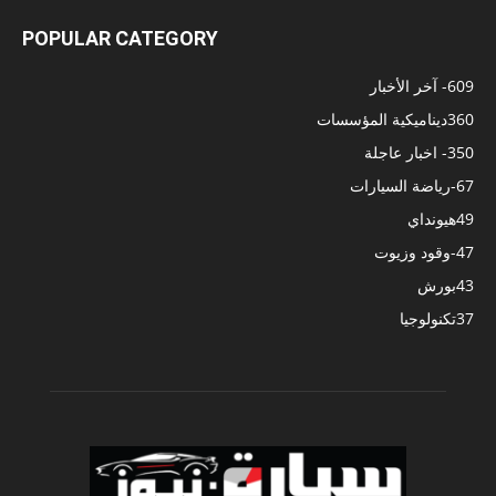
POPULAR CATEGORY
609
- آخر الأخبار
360
ديناميكية المؤسسات
350
- اخبار عاجلة
67
-رياضة السيارات
49
هيونداي
47
-وقود وزيوت
43
بورش
37
تكنولوجيا