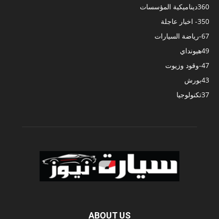
360
ديناميكية المؤسسات
350
- اخبار عاجلة
67
-رياضة السيارات
49
هيونداي
47
-وقود وزيوت
43
بورش
37
تكنولوجيا
ABOUT US