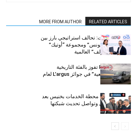
MORE FROM AUTHOR
RELATED ARTICLES
قطاع السيارات: تحالف استراتيجي بارز بين
“توتال إنرجيز تونس” ومجموعة “أوتيك”
لتوزيع زيوت “إلف” العالمية
كيا PV5 Cargo تفوز بالفئة التاريخية
“للمركبات النفعية” في جوائز L’argus لعام
2026
ستارأويل تفتتح محطة الخدمات بخنيس بعد
تجديدهابالكامل وتواصل تحديث شبكتها