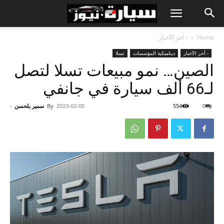
Home
- آخر الأخبار
- آخر الأخبار
ديناميكية المؤسسات
تسلا
الصين… نمو مبيعات تسلا لتصل
لـ66 ألف سيارة في جانفي
0
554
2023-02-05
By
سمير بلحسن
-