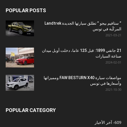
POPULAR POSTS
” ستافيم بيجو ” تطلق سيارتها الجديدة Landtrek
المركّبة في تونس
2021-03-21
21 جانفي 1899: قبل 125 عاما، دخلت أوبل ميدان
صناعة السيارات
2024-02-01
مواصفات سيارة FAW BESTURN X40 ومميزاتها
وأسعارها في تونس
2021-10-30
POPULAR CATEGORY
609
- آخر الأخبار