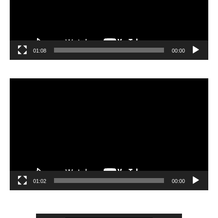
01:08
00:00
مشغل
الفيديو
01:02
00:00