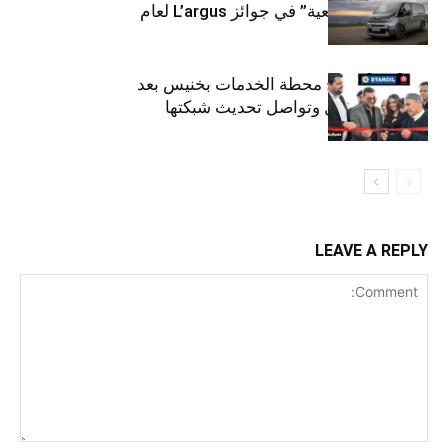
“للمركبات النفعية” في جوائز L’argus لعام
2026
ستارأويل تفتتح محطة الخدمات بخنيس بعد
تجديدهابالكامل وتواصل تحديث شبكتها
LEAVE A REPLY