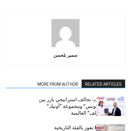
سمير بلحسن
MORE FROM AUTHOR
RELATED ARTICLES
قطاع السيارات: تحالف استراتيجي بارز بين
“توتال إنرجيز تونس” ومجموعة “أوتيك”
لتوزيع زيوت “إلف” العالمية
كيا PV5 Cargo تفوز بالفئة التاريخية