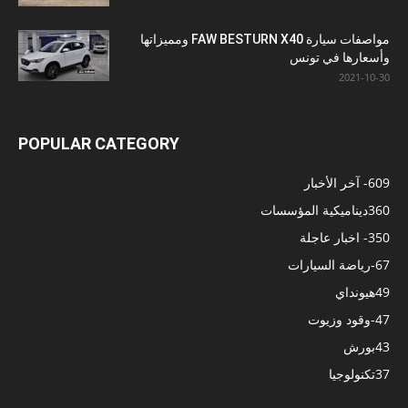
مواصفات سيارة FAW BESTURN X40 ومميزاتها
وأسعارها في تونس
2021-10-30
POPULAR CATEGORY
609
- آخر الأخبار
360
ديناميكية المؤسسات
350
- اخبار عاجلة
67
-رياضة السيارات
49
هيونداي
47
-وقود وزيوت
43
بورش
37
تكنولوجيا