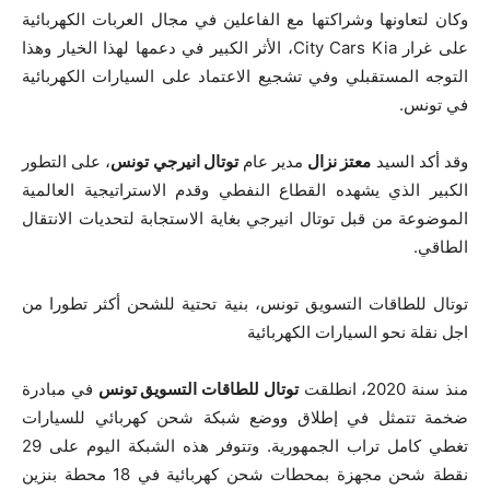
وكان لتعاونها وشراكتها مع الفاعلين في مجال العربات الكهربائية
على غرار City Cars Kia، الأثر الكبير في دعمها لهذا الخيار وهذا
التوجه المستقبلي وفي تشجيع الاعتماد على السيارات الكهربائية
في تونس.
وقد أكد السيد
معتز نزال
مدير عام
توتال انيرجي تونس
، على التطور
الكبير الذي يشهده القطاع النفطي وقدم الاستراتيجية العالمية
الموضوعة من قبل توتال انيرجي بغاية الاستجابة لتحديات الانتقال
الطاقي.
توتال للطاقات التسويق تونس، بنية تحتية للشحن أكثر تطورا من
اجل نقلة نحو السيارات الكهربائية
منذ سنة 2020، انطلقت
توتال للطاقات التسويق تونس
في مبادرة
ضخمة تتمثل في إطلاق ووضع شبكة شحن كهربائي للسيارات
تغطي كامل تراب الجمهورية. وتتوفر هذه الشبكة اليوم على 29
نقطة شحن مجهزة بمحطات شحن كهربائية في 18 محطة بنزين