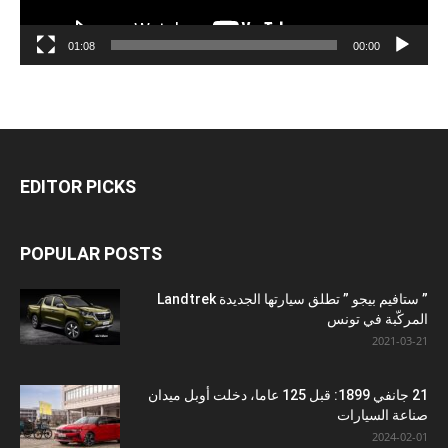
01:08
00:00
EDITOR PICKS
POPULAR POSTS
” ستافيم بيجو ” تطلق سيارتها الجديدة Landtrek
المركّبة في تونس
2021-03-21
21 جانفي 1899: قبل 125 عاما، دخلت أوبل ميدان
صناعة السيارات
2024-02-01