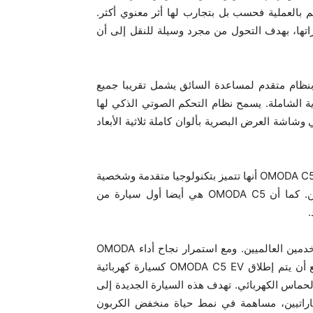
بالعملية فحسب بل بتجارب لها أثر معنوي أكثر.
ء سياراتها، بهدف التحول من مجرد وسيلة للنقل إلى أن
أتي مزودة بنظام متقدم لمساعدة السائق يشمل تقريبا جميع
ة الشاملة. يسمح نظام التحكم الصوتي الذكي لها
شاشة العرض البصرية بألوان كاملة ثلاثية الأبعاد
لاحظ الصحفيون الإندونيسيون في مجال السيارات الذين جربوا OMODA C5 أنها تتميز بتكنولوجيا متقدمة وشخصية
رائدة، ما جعلها تحظى بإعجاب الكثير من الشبان الإندونيسيين. كما أن OMODA C5 هي أيضا أول سيارة من
وفي المستقبل، ستقدم OMODA المزيد من المفاجآت للمستخدمين العالميين. ومع استمرار نجاح أداء OMODA
C5 الكلاسيكي ودمج التكنولوجيا الذكية المتطورة، من المتوقع أن يتم إطلاق OMODA C5 EV كسيارة كهربائية
 الحماس الكهربائي. تهدف هذه السيارة الجديدة إلى
لإماراتيين، مساهمة في نمط حياة منخفض الكربون