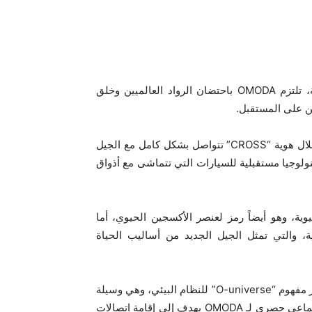
من خلال الرؤية العميقة والتأمل في الشباب والتفرد والعولمة، تلتزم OMODA باحتضان الرواد العالميين وخلق
هن على المستقبل.
تتمتع OMODA بفهم عميق لحياة جيل الشباب العالمي، ومن خلال هوية “CROSS” تتواصل بشكل كامل مع الجيل
ولوجيا مستقبلية للسيارات التي تتماشى مع أذواق
 من المفاجأة والحيوية، وهو أيضاً رمز لعنصر الأكسجين الحيوي، أما
لاتجاهات العصرية، والتي تمثل الجيل الجديد من أساليب الحياة
ملتزمة بالتفكير العالمي للعلامة التجارية، قامت OMODA بابتكار مفهوم “O-universe” للنظام البيئي، وهي وسيلة
فريدة للتواصل بين العلامة التجارية والمستخدمين، وهو رمز اجتماعي حصري لـ OMODA يهدف إلى إقامة اتصالات