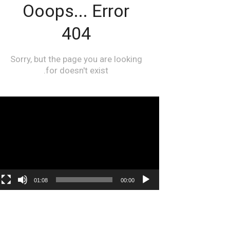
مشغل
الفيديو
01:08
00:00