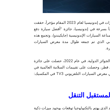
في معرض جايكيندو الدولي للسيارات في إندونيسيا لعام 2023 المقام مؤخراَ، حققت
 دارجاَ بسرعة في إندونيسيا، جائزة “أفضل سيارة دفع
عة السيارات الإندونيسية (جايكيندو)، وتجمع هذه
إعلامي الذي تم جمعه طوال مدة معرض السيارات
وقبل ذلك، حازت OMODA بالفعل على العديد من التقديرات والجوائز الدولية. في عام 2022، حصلت على جائزة
ي قطر، وحصلت على تقييمات السلامة العالمية في
اختبارات Euro NCAP و A-NCAP، وفازت بجائزتين هامتين في معرض السيارات التلفزيوني TV3 في المكسيك:
لمستقبل التنقل
 الذي يهتم بالتكنولوجيا توقعات بوجود ميزات ذكية