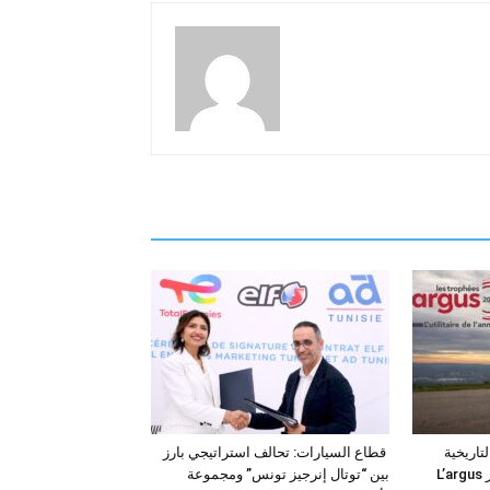
فئة التاريخية
قطاع السيارات: تحالف استراتيجي بارز
“للمركبات النفعية” في جوائز L’argus
بين “توتال إنرجيز تونس” ومجموعة