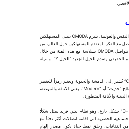
لأخضر.
ل
وبلإعتماد إلى الرؤية حول اتجاهات الشباب ومبدء الإعتماد على النفس والعولمة، تلتزم OMODA بتبني المستهلكين
تواصل مع الفكر المتقدم للمستهلكين حول العالم، من
خلال التعمق في أساليب حياة الشباب العالمي الحالي، حيث تتواصل OMODA بسلاسة مع هذه الفئة من خلال
نهجها “التشابُكي” ، حيث تكسر OMODA الترتيب التقليدي للعالم الحقيقي وتقدم للجيل الجديد “الجيل Z” وسيلة
ويتضمن اسم OMODA مستويات متعددة من المعاني. حرف “O” يُشير إلى الدهشة والحيوية ويعتبر رمزاً للعنصر
الأساسي في الحياة: الأكسجين. “MODA” الذي يأتي من مصطلح “حديث” أو “Modern”، يعني الأناقة والموضة،
بيئية والأناقة المتطورة.
ملتزمة بفلسفة موجهة عالمياً، وضعت OMODA فكرة “الكون –O” بشكل بارع، وهو نظام بيئي فريد يمثل شكلًا
لاجتماعية الحصرية إلى إقامة اتصالات أكثر دفئاً مع
من الثقافات، وخلق نمط حياة يكون مصدر إلهام