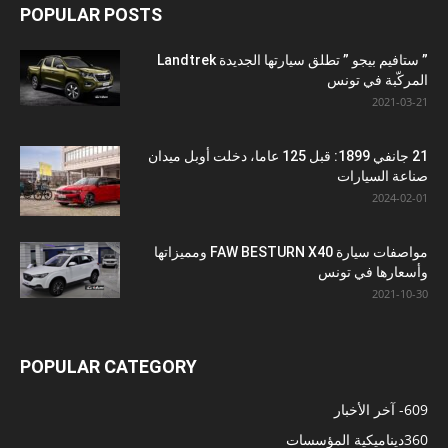
POPULAR POSTS
” ستافيم بيجو ” تطلق سيارتها الجديدة Landtrek
المركّبة في تونس
2021-03-21
21 جانفي 1899: قبل 125 عاما، دخلت أوبل ميدان
صناعة السيارات
2024-02-01
مواصفات سيارة FAW BESTURN X40 ومميزاتها
وأسعارها في تونس
2021-10-30
POPULAR CATEGORY
609
- آخر الأخبار
360
ديناميكية المؤسسات