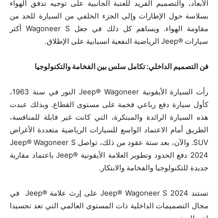
الأبعاد، والتصميم الفريد للعتبة الجانبية على توجيه تدفق الهواء
بسلاسة حول الإطارات وإلى الجزء الخلفي من السيارة للحد من
مقاومة الهواء. ويساهم كل ذلك في جعل Wagoneer S أكثر
سيارات ®Jeep الرياضية النفعية انسيابية على الإطلاق.
فن التصميم الداخلي: تكامل سلس بين الفخامة والتكنولوجيا
رأت السيارة الأيقونية Jeep® Wagoneer النور في سنة 1963،
كأول سيارة دفع رباعي فخمة على مستوى القطاع. وبذلك عبدت
هذه السيارة الرائدة والمبتكرة، التي كانت غير قابلة للمنافسة،
الطريق أمام الاعتماد الواسع للسيارات الرياضية متعددة الأغراض
SUV. والآن، بعد ستة عقود من ذلك، تواصل Jeep® Wagoneer S
2024 دفع الحدود وتطوير العلامة الأيقونية ®Jeep باعتماد مقاربة
جديدة للتكنولوجيا والفخامة والابتكار.
تستند Jeep® Wagoneer S 2024 على إرث علامة ®Jeep في
مجال التصميمات الداخلية ذات المستوى العالمي التي تعد تجسيدا