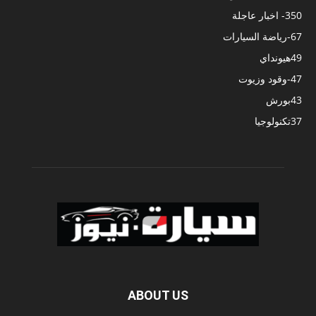
350
- اخبار عاجلة
67
-رياضة السيارات
49
هيونداي
47
-وقود وزيوت
43
بورش
37
تكنولوجيا
ABOUT US