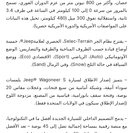
حصان، وأكثر من 800 نيوتن متر من عزم الدوران الفوري، تسمح
بالمرور من سرعة 0 إلى 100 كيلومتر في الساعة في ظرف 3.4
ثانية، واستقلالية تفوق 300 ميل (480 كيلومتر، تحيل هذه البيانات
على المواصفات الأمريكية والدورة الأمريكية حصريا).
– يقترح نظام الجر Selec-Terrain، الحصري لعلامةJeep®، خمسة
أوضاع قيادة حسب الظروف المناخية والطرقية والتضاريس: الوضع
الأوتوماتيكي (Auto)، الرياضي (Sport)، الاقتصادي (Eco)، ووضع
السياقة في حالة الثلج (Snow)، وفي الرمال (Sand).
– يتميز إصدار الاطلاق لسيارة Jeep® Wagoneer S بلمسات
سوداء أنيقة، وشبكة أمامية من سبع فتحات، وعجلات مقاس 20
بوصة، وفتحة سقف بانورامية، قياسية من المصنع، مزدوجة اللوح
(إصدار الإطلاق سيكون في الولايات المتحدة فقط).
– يدمج التصميم الداخلي للسيارة الجديدة أفضل ما في التكنولوجيا،
مع منصة رقمية بمساحة إجمالية تصل إلى 45 بوصة – تعد الأفضل