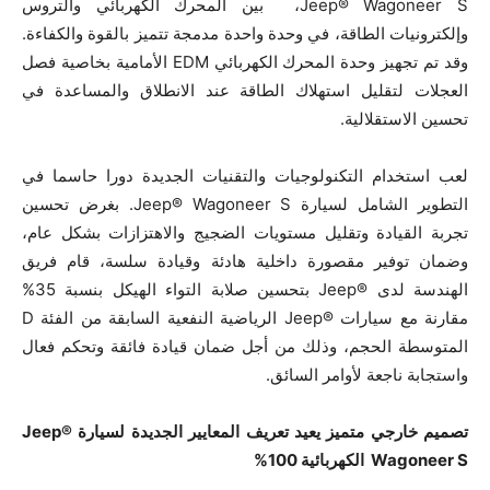
Jeep® Wagoneer S، بين المحرك الكهربائي والتروس
وإلكترونيات الطاقة، في وحدة واحدة مدمجة تتميز بالقوة والكفاءة.
وقد تم تجهيز وحدة المحرك الكهربائي EDM الأمامية بخاصية فصل
العجلات لتقليل استهلاك الطاقة عند الانطلاق والمساعدة في
تحسين الاستقلالية.
لعب استخدام التكنولوجيات والتقنيات الجديدة دورا حاسما في
التطوير الشامل لسيارة Jeep® Wagoneer S. بغرض تحسين
تجربة القيادة وتقليل مستويات الضجيج والاهتزازات بشكل عام،
وضمان توفير مقصورة داخلية هادئة وقيادة سلسة، قام فريق
الهندسة لدى ®Jeep بتحسين صلابة التواء الهيكل بنسبة 35%
مقارنة مع سيارات ®Jeep الرياضية النفعية السابقة من الفئة D
المتوسطة الحجم، وذلك من أجل ضمان قيادة فائقة وتحكم فعال
واستجابة ناجعة لأوامر السائق.
تصميم خارجي متميز يعيد تعريف المعايير الجديدة لسيارة
Jeep®
Wagoneer S الكهربائية
100%