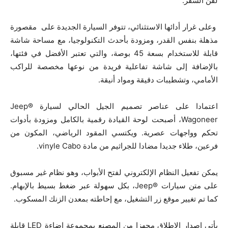
لفن السفر.
وعلى غرار أدائها الاستثنائي، تتوفر السيارة الجديدة على مقصورة
مذهلة بنفس القدر، ومزودة بأحدث التكنولوجيا، مع مساحة شاشة
قابلة للاستخدام بسعة 45 بوصة، والتي تعتبر الأفضل في فئتها،
بالإضافة إلى شاشة تفاعلية فريدة من نوعها مخصصة للراكب
الأمامي، وتشطيبات دقيقة ومواد أنيقة.
اعتمادا على عناصر تصميم الجيل الحالي لسيارة Jeep®
Wagoneer، أصبحت لوحة القيادة رقمية بالكامل ومزودة بأدوات
تحكم وواجهات عصرية. ويكتسي المقود الرياضي، المكون من
فرعين، طلاء جديدا مضادا للجراثيم من مادة vinyle Cabo.
يمكن تفعيل النظام الإلكتروني لفتح الأبواب، وهو نظام غير مسبوق
على متن سيارات ®Jeep، بكل سهولة عبر ضغط بسيط بالإبهام.
كما تم تغيير موقع زر التشغيل، مع إحاطته بمعدن الزنك المسكوب.
يأتي إصدار الإطلاق مجهزا من المصنع بمجموعة إضاءة LED قابلة