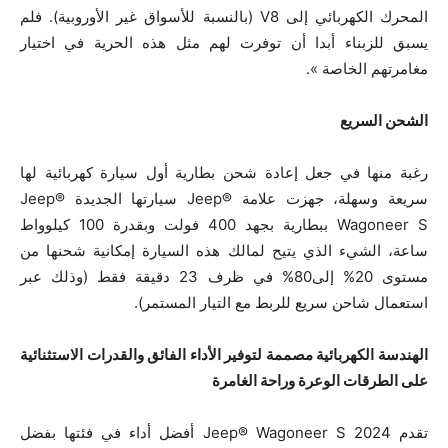
المحرك الكهربائي إلى V8 (بالنسبة للأسواق غير الأوروبية). فلم
يسبق للزبناء أبدا أن توفرت لهم مثل هذه الحرية في اختيار
مغامرتهم الخاصة ».
الشحن السريع
رغبة منها في جعل إعادة شحن بطارية أول سيارة كهربائية لها
سريعة وسهلة، جهزت علامة ®Jeep سيارتها الجديدة Jeep®
Wagoneer S ببطارية بجهد 400 فولت وبقدرة 100 كيلوواط
ساعة، الشيء الذي يتيح لمالك هذه السيارة إمكانية شحنها من
مستوى 20% إلى80% في ظرف 23 دقيقة فقط (وذلك عبر
استعمال شاحن سريع للربط مع التيار المستمر).
الهندسة الكهربائية مصممة لتوفير الأداء الفائق والقدرات الاستثنائية
على الطرقات الوعرة وراحة الغامرة
تقدم Jeep® Wagoneer S 2024 أفضل أداء في فئتها بفضل