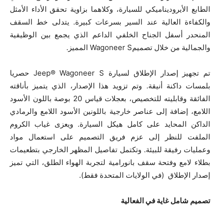
الطابع الأيروديناميكي للسيارة، وكلاهما بزاوية تحقق الأداء الأمثل
والكفاءة العالية عند السير بسرعات كبيرة. يتدلى خط السقف
المنحدر أسفل الجناح الخلفي الداعم الذي يجمع بين الوظيفية
والجمالية من خلال تصميمWagoneer S المميز.
تم تجهيز إصدار الإطلاق لسيارة Jeep® Wagoneer S حصريا
بلمسات داكنة أنيقة. وتم تزويد هذا الإصدار، الذي يتميز بأناقته
الفائقة وقابليته للتخصيص، بعجلات قياس 20 بوصة باللون الأسود
اللامع، إضافة إلى عناصر خارجية باللونين الأسود اللامع والرمادي
الداكن المحايد على كامل هيكل السيارة. ويعزى غياب الكروم
الملفت للنظر إلى عزم فريق التصميم على استعمال مواد
وعمليات رفيقة للبيئة. وتكتمل تفاصيل المظهر الخارجي بتطعيمات
بطلاء لامع وفتحة سقف بانورامية لتجربة الهواء الطلق، التي تميز
إصدار الإطلاق (في الولايات المتحدة فقط).
تصميم شامل غاية في الفعالية