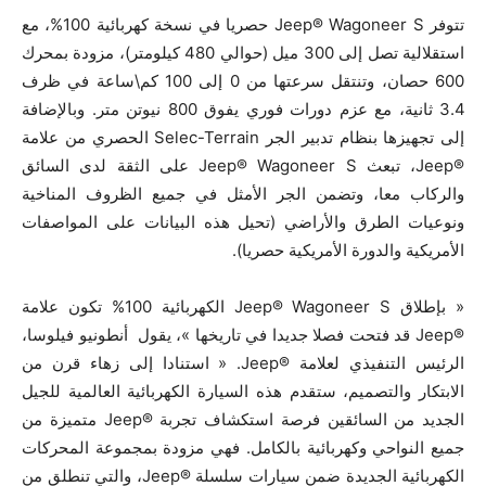
تتوفر Jeep® Wagoneer S حصريا في نسخة كهربائية 100%، مع
استقلالية تصل إلى 300 ميل (حوالي 480 كيلومتر)، مزودة بمحرك
600 حصان، وتنتقل سرعتها من 0 إلى 100 كم\ساعة في ظرف
3.4 ثانية، مع عزم دورات فوري يفوق 800 نيوتن متر. وبالإضافة
إلى تجهيزها بنظام تدبير الجر Selec-Terrain الحصري من علامة
®Jeep، تبعث Jeep® Wagoneer S على الثقة لدى السائق
والركاب معا، وتضمن الجر الأمثل في جميع الظروف المناخية
ونوعيات الطرق والأراضي (تحيل هذه البيانات على المواصفات
الأمريكية والدورة الأمريكية حصريا).
« بإطلاق Jeep® Wagoneer S الكهربائية 100% تكون علامة
®Jeep قد فتحت فصلا جديدا في تاريخها »، يقول أنطونيو فيلوسا،
الرئيس التنفيذي لعلامة ®Jeep. « استنادا إلى زهاء قرن من
الابتكار والتصميم، ستقدم هذه السيارة الكهربائية العالمية للجيل
الجديد من السائقين فرصة استكشاف تجربة ®Jeep متميزة من
جميع النواحي وكهربائية بالكامل. فهي مزودة بمجموعة المحركات
الكهربائية الجديدة ضمن سيارات سلسلة ®Jeep، والتي تنطلق من