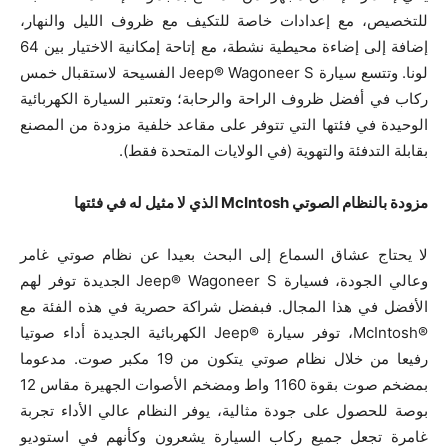
للتخصيص، مع إعدادات خاصة للتكيف مع ظروف الليل والنهار،
إضافة إلى إضاءة محيطية نشطة، مع إتاحة إمكانية الاختيار بين 64
لونا. وتتسع سيارة Jeep® Wagoneer S الفسيحة لاستقبال خمس
ركاب في أفضل ظروف الراحة والرحابة؛ وتعتبر السيارة الكهربائية
الوحيدة في فئتها التي تتوفر على مقاعد خلفية مزودة من المصنع
بقابلة التدفئة والتهوية (في الولايات المتحدة فقط).
مزودة بالنظام الصوتي
McIntosh الذي لا مثيل له في فئتها
لا يحتاج عشاق السماع إلى البحث بعيدا عن نظام صوتي غامر
وعالي الجودة، فسيارة Jeep® Wagoneer S الجديدة توفر لهم
الأفضل في هذا المجال. فبفضل شراكة حصرية في هذه الفئة مع
®McIntosh، توفر سيارة ®Jeep الكهربائية الجديدة أداء صوتيا
رفيعا من خلال نظام صوتي يتكون من 19 مكبر صوت. مدعوما
بمضخم صوت بقوة 1160 واط ومضخم الأصوات الجهيرة مقاس 12
بوصة للحصول على جودة مثالية، يوفر النظام عالي الأداء تجربة
غامرة تجعل جميع ركاب السيارة يشعرون وكأنهم في استوديو