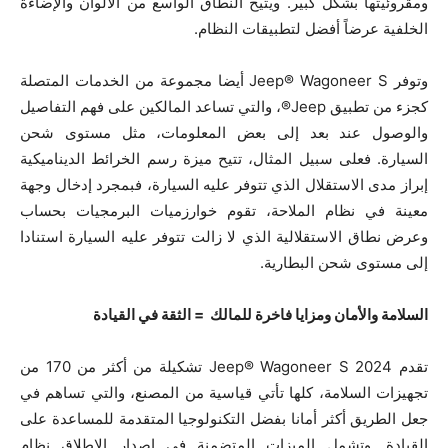
ومقروئيتها بشكل كبير. ويتيح النطاق الواسع من الألوان والإضاءة
الخلفية عرضاً أفضل لتطبيقات النظام.
وتوفر Jeep® Wagoneer S أيضا مجموعة من الخدمات المتصلة
كجزء من تطبيق Jeep®، والتي تساعد المالكين على فهم التفاصيل
والوصول عند بعد إلى بعض المعلومات، مثل مستوى شحن
السيارة. فعلى سبيل المثال، تتيح ميزة رسم الخرائط الديناميكية
إبراز مدى الاستقلال الذي تتوفر عليه السيارة، فبمجرد إدخال وجهة
معينة في نظام الملاحة، تقوم خوارزميات البرمجيات بحساب
وعرض نطاق الاستقلالية الذي لا زالت تتوفر عليه السيارة استنادا
إلى مستوى شحن البطارية.
السلامة والأمان ومزايا فاخرة للمالك = الثقة في القيادة
تقدم Jeep® Wagoneer S 2024 تشكيلة من أكثر من 170 من
تجهيزات السلامة، كلها تأتي قياسية من المصنع، والتي تساهم في
جعل الطريق أكثر أمانا بفضل التكنولوجيا المتقدمة للمساعدة على
القيادة. وتشمل الميزات المتضمنة في إصدار الإطلاق نظام