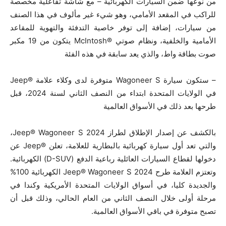
من نوعها ضمن السيارات الكهربائية – مع شاشة تفاعلية مخصصة
للراكب في المقعد الأمامي، وهو شيء غير مألوف في هذا الصنف
من سيارات، إضافة إلى توفر خاصية التدفئة والتهوية للمقاعد
الأمامية والخلفية، ونظام صوتي ®McIntosh يتكون من 19 مكبر
صوت بطاقة واط، والذي يعد سابقة في هذه الفئة
– ستكون سيارة Wagoneer S متوفرة لدى وكلاء علامة ®Jeep
في الولايات المتحدة ابتداء من النصف الثاني لسنة 2024، قبل
طرحها بعد ذلك في الأسواق العالمية
بالكشف عن إصدار الإطلاق لطراز Jeep® Wagoneer S 2024،
والتي تعد أول سيارة كهربائية بالبطارية للعلامة، تعلن ®Jeep عن
دخولها لقطاع السيارات العائلية رباعية الدفع (D-SUV) الكهربائية.
وتعتزم العلامة طرح Jeep® Wagoneer S 2024 الكهربائية 100%
والجديدة كليا، في أسواق الولايات المتحدة الأمريكية وكندا في
مرحلة أولى خلال النصف الثاني من العام الحالي، وذلك قبل أن
تصبح متوفرة في باقي الأسواق العالمية.