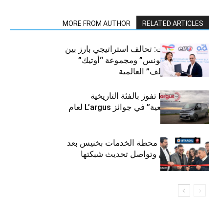
MORE FROM AUTHOR
RELATED ARTICLES
قطاع السيارات: تحالف استراتيجي بارز بين
“توتال إنرجيز تونس” ومجموعة “أوتيك”
لتوزيع زيوت “إلف” العالمية
كيا PV5 Cargo تفوز بالفئة التاريخية
“للمركبات النفعية” في جوائز L’argus لعام
2026
ستارأويل تفتتح محطة الخدمات بخنيس بعد
تجديدهابالكامل وتواصل تحديث شبكتها