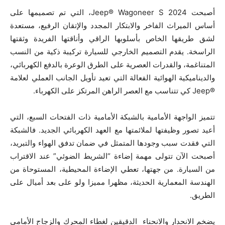
أصبحت Jeep® Wagoneer S 2024، التي تم تصميمها على
أساس الميراث الفاخر والابتكار المجدد والإتقان الرفيع، مستعدة
لشق طريقها الخاص بأسلوبها الراقي وأناقتها الفريدة وثقتها
الراسخة. يقدم التصميم الخارجي للسيارة تركيبة ذكية من النسب
المتناغمة، والقدرات العصرية على الطرق الوعرة بالدفع الكهربائي،
والديناميكية الهوائية الفعالة التي تعيد تأويل الجانب العملي لعلامة
®Jeep كي تتناسب مع العصر الراهن المرتكز على الكهرباء.
تتميز الواجهة الأمامية بالشبكة الأمامية ذات الفتحات السبع، التي
أعيد تصور وظيفتها لملائمتها مع العهد الكهربائي الجديد. فالشبكة
التي فقدت سبب وجودها المتمثل في ضمان تدفق الهواء والتبريد،
أصبحت الآن تتولى مهمة إضاءة “الشريط الضوئي” عند الاقتراب
من السيارة. من جهتها، تعطي الإضاءة المحيطية، المستوحاة من
الهندسة المعمارية الحديثة، مظهرا مميزا ولو على بعد أميال على
الطريق.
يضخم الانحدار والانحناء الدقيقين لغطاء المحرك والزجاج الأمامي