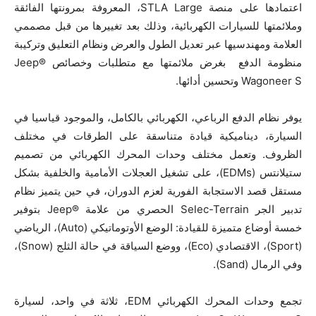
اعتمادها على منصة STLA Large، المعروفة بمرونتها الفائقة
وملائمتها للسيارات الكهربائية، وذلك بعد تغييرها من قبل مصممي
العلامة ومهندسيها عبر تعديل الطول والعرض ونظام التعليق وتركيبة
منظومة الدفع بغرض ملائمتها مع متطلبات وخصائص Jeep®
Wagoneer S وتحسين أدائها.
يوفر نظام الدفع الرباعي، الكهربائي بالكامل، والموجود قياسيا في
السيارة، ديناميكية قيادة متناسقة على الطرقات في مختلف
الظروف. وتعمل مختلف وحدات المحرك الكهربائي من تصميم
ستيلانتس (EDMs)، على تشغيل العجلات الأمامية والخلفية بشكل
مستقل قصد الاستجابة الفورية لعزم الدوران، في حين يتميز نظام
تدبير الجر Selec-Terrain الحصري من علامة ®Jeep بتوفير
خمسة أوضاع متميزة للقيادة: الوضع الأوتوماتيكي (Auto)، الرياضي
(Sport)، الاقتصادي (Eco)، ووضع السياقة في حالة الثلج (Snow)،
وفي الرمال (Sand).
تجمع وحدات المحرك الكهربائي EDM، ثلاثة في واحد، لسيارة