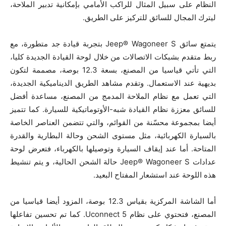
النظام على سبيل المثال للراكب الأمامي بإمكانية تدبير الملاحة،
ليترك المجال للسائق للتركيز على الطريق.
يتمتع سائق Jeep® Wagoneer S بتجربة قيادة جد متطورة، مع
ربط متقدم بشبكات الاتصالات من خلال لوحة القيادة الجديدة كليا،
التي تأتي قياسيا من المصنع، بسعة 12.3 بوصة، مصممة لتكون
بديهية عند الاستعمال. وتقدم مشاهد الطريق الديناميكية الجديدة،
التي تعمل مع نظام الملاحة المدمج من المصنع، مساعدة أفضل
للسائق معززة نظام القيادة شبه-الأوتوماتيكية للسيارة. كما تتميز
أيضا بمجموعة محسّنة من القوائم، والتي تتضمن العناصر الخاصة
بالسيارة الكهربائية، مثل مستوى الشحن وحالة البطارية والقدرة
المتاحة. أما عند إيقاف السيارة وتوصيلها بالكهرباء، فتعرض لوحة
عدادات Jeep® Wagoneer S حالة الشحن الحالية، و يتم تنشيط
هذه اللوحة عند استشعار المفتاح البعيد.
أما الشاشة المركزية بقياس 12.3 بوصة، المزود أيضا قياسيا من
المصنع، فتحتوي على نظام Uconnect 5. كما تم تحسين تفاعلها