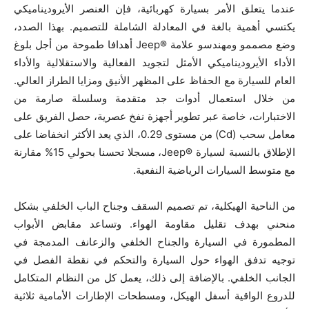
عندما يتعلق الأمر بسيارة كهربائية، فإن العنصر الأيروديناميكي
يكتسي أهمية بالغة في المعادلة الشاملة للتصميم. بهذا الصدد،
وضع مصممو ومهندسو علامة ®Jeep أهدافا طموحة من أجل بلوغ
الأداء الأيروديناميكي الأمثل لتجويد الفعالية والاستقلالية والأداء
العام للسيارة مع الحفاظ على المظهر الأنيق ومزايا الطراز العالي.
من خلال استعمال أدوات جد متقدمة وسلسلة صارمة من
الاختبارات، خاصة عبر تطوير أجهزة نفخ عصرية، حصل الفريق على
معامل سحب (Cd) من مستوى 0.29، الذي يعد الأكثر انخفاضا على
الإطلاق بالنسبة لسيارة ®Jeep، مسجلا تحسنا بحولي 15% مقارنة
مع متوسط السيارات الرياضية النفعية.
من الناحية الهيكلية، تم تصميم السقف وجناح الباب الخلفي بشكل
منحني بهدف تقليل مقاومة الهواء. وتساعد مقابض الأبواب
المطمورة في السيارة والجناح الخلفي والزعانف المدمجة في
توجيه تدفق الهواء حول السيارة والتحكم في نقطة الفصل في
الجانب الخلفي. بالإضافة إلى ذلك، يعمل كل من النظام المتكامل
للدروع الواقية أسفل الهيكل، ومسطحات الإطارات الأمامية ثلاثية