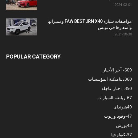
2024-02-01
مواصفات سيارة FAW BESTURN X40 ومميزاتها
وأسعارها في تونس
2021-10-30
POPULAR CATEGORY
609
- آخر الأخبار
360
ديناميكية المؤسسات
350
- اخبار عاجلة
67
-رياضة السيارات
49
هيونداي
47
-وقود وزيوت
43
بورش
37
تكنولوجيا