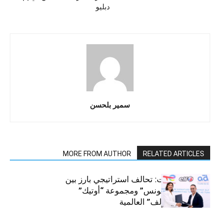
دبليو
سمير بلحسن
MORE FROM AUTHOR
RELATED ARTICLES
قطاع السيارات: تحالف استراتيجي بارز بين
“توتال إنرجيز تونس” ومجموعة “أوتيك”
لتوزيع زيوت “إلف” العالمية