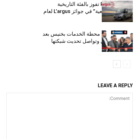
كيا PV5 Cargo تفوز بالفئة التاريخية
“للمركبات النفعية” في جوائز L’argus لعام
2026
ستارأويل تفتتح محطة الخدمات بخنيس بعد
تجديدهابالكامل وتواصل تحديث شبكتها
LEAVE A REPLY